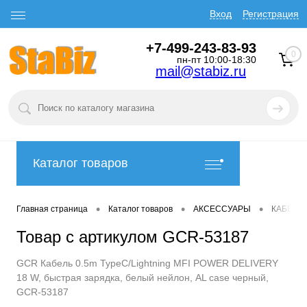
Вход
Регистрация
+7-499-243-83-93
0
пн-пт 10:00-18:30
mail@stabiz.ru
Каталог товаров
•
•
•
Главная страница
Каталог товаров
АКСЕССУАРЫ
КАБЕЛИ
Товар с артикулом GCR-53187
GCR Кабель 0.5m TypeC/Lightning MFI POWER DELIVERY
18 W, быстрая зарядка, белый нейлон, AL case черный,
GCR-53187