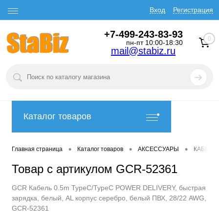
Вход
Регистрация
+7-499-243-83-93
0
пн-пт 10:00-18:30
mail@stabiz.ru
Каталог товаров
•
•
•
Главная страница
Каталог товаров
АКСЕССУАРЫ
КАБЕЛИ
Товар с артикулом GCR-52361
GCR Кабель 0.5m TypeC/TypeC POWER DELIVERY, быстрая
зарядка, белый, AL корпус серебро, белый ПВХ, 28/22 AWG,
GCR-52361