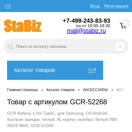
Вход
Регистрация
+7-499-243-83-93
0
пн-пт 10:00-18:30
mail@stabiz.ru
Каталог товаров
•
•
•
Главная страница
Каталог товаров
АКСЕССУАРЫ
КАБЕЛИ
Товар с артикулом GCR-52268
GCR Кабель 1.0m TypeC, для Samsung, ОS Android,
быстрая зарядка, белый, AL корпус серебро, белый ПВХ,
28/24 AWG, GCR-52268