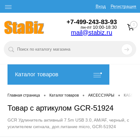
Вход
Регистрация
+7-499-243-83-93
0
пн-пт 10:00-18:30
mail@stabiz.ru
Каталог товаров
•
•
•
Главная страница
Каталог товаров
АКСЕССУАРЫ
КАБЕЛИ
Товар с артикулом GCR-51924
GCR Удлинитель активный 7.5m USB 3.0, AM/AF, черный, с
усилителем сигнала, доп.питание micro, GCR-51924