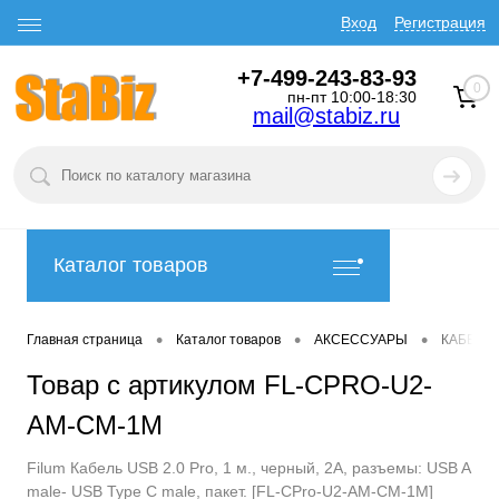
Вход
Регистрация
+7-499-243-83-93
0
пн-пт 10:00-18:30
mail@stabiz.ru
Каталог товаров
•
•
•
Главная страница
Каталог товаров
АКСЕССУАРЫ
КАБЕЛИ
Товар с артикулом FL-CPRO-U2-
AM-CM-1M
Filum Кабель USB 2.0 Pro, 1 м., черный, 2A, разъемы: USB A
male- USB Type С male, пакет. [FL-CPro-U2-AM-CM-1M]