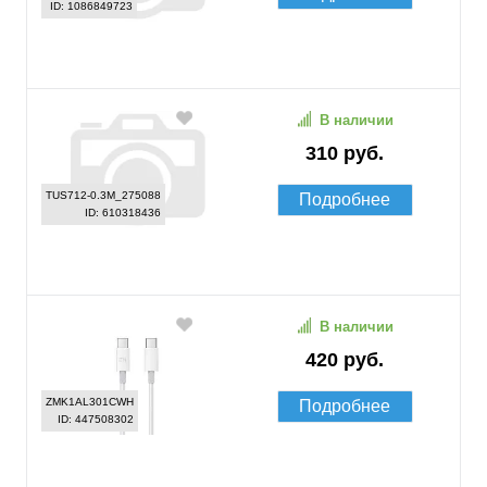
ID: 1086849723
В наличии
310 руб.
TUS712-0.3M_275088
Подробнее
ID: 610318436
В наличии
420 руб.
ZMK1AL301CWH
Подробнее
ID: 447508302