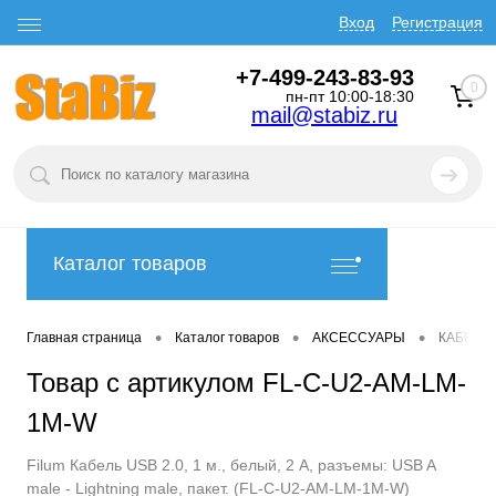
Вход
Регистрация
+7-499-243-83-93
0
пн-пт 10:00-18:30
mail@stabiz.ru
Каталог товаров
•
•
•
Главная страница
Каталог товаров
АКСЕССУАРЫ
КАБЕЛИ
Товар с артикулом FL-C-U2-AM-LM-
1M-W
Filum Кабель USB 2.0, 1 м., белый, 2 А, разъемы: USB A
male - Lightning male, пакет. (FL-C-U2-AM-LM-1M-W)