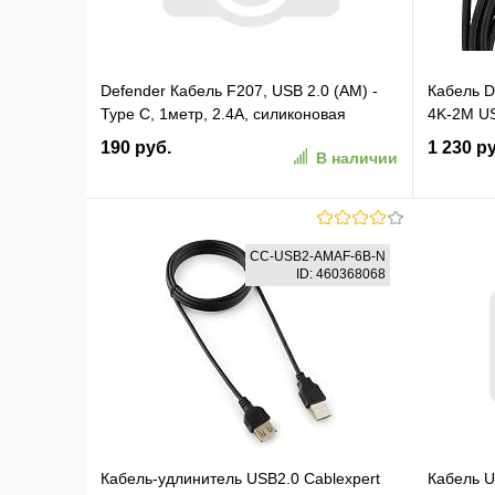
Defender Кабель F207, USB 2.0 (AM) -
Кабель 
Type C, 1метр, 2.4А, силиконовая
4K-2M US
оплетка, красный. (87106RED)
2м черн
190 руб.
1 230 р
В наличии
В корзину
CC-USB2-AMAF-6B-N
ID: 460368068
В избранное
К сравнению
В изб
Кабель-удлинитель USB2.0 Cablexpert
Кабель 