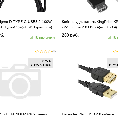
Digma D-TYPE-C-USB3.2-100W-
Кабель-удлинитель KingPrice K
B Type-C (m)-USB Type-C (m)
v2-1.5m ver2.0 USB A(m) USB A(f
ый
черный
уб.
200 руб.
В наличии
В 
В корзину
В корзину
87507
ID: 1257711687
ID: 2
ранное
К сравнению
В избранное
К сравн
USB DEFENDER F182 белый
Defender PRO USB 2.0 кабель