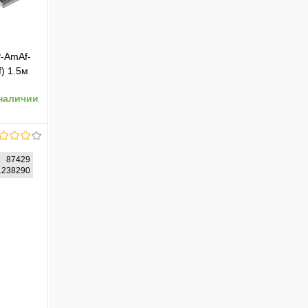
P-AmAf-
) 1.5м
наличии
87429
61238290
ению