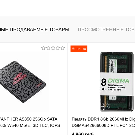
В корзину
ранное
К сравнению
ЫЕ ПРОДАВАЕМЫЕ ТОВАРЫ
ПРОСМОТРЕННЫЕ ТОВ
Новинка
 PANTHER AS350 256Gb SATA
Память DDR4 8Gb 2666MHz Di
60/ W540 Mb/ s, 3D TLC, IOPS
DGMAS42666008D RTL PC4-21
TBF 1,5M, 180TBW,
SO-DIMM 260-pin 1.2В dual rank
4 960 руб.