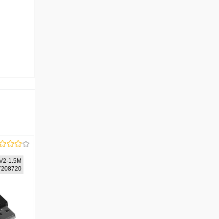
V2-1.5M
87208720