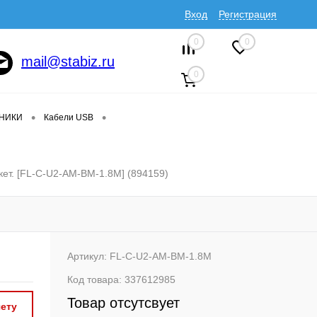
Вход
Регистрация
0
0
mail@stabiz.ru
0
•
•
ДНИКИ
Кабели USB
акет. [FL-C-U2-AM-BM-1.8M] (894159)
Артикул:
FL-C-U2-AM-BM-1.8M
Код товара:
337612985
Товар отсутсвует
ету