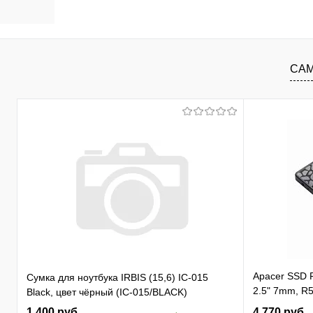
В корзину
В избранное
К сравнению
В изб
САМ
Apacer SSD
Сумка для ноутбука IRBIS (15,6) IC-015
2.5" 7mm, R5
Black, цвет чёрный (IC-015/BLACK)
81K/ 74K, M
1 400 руб.
4 770 руб.