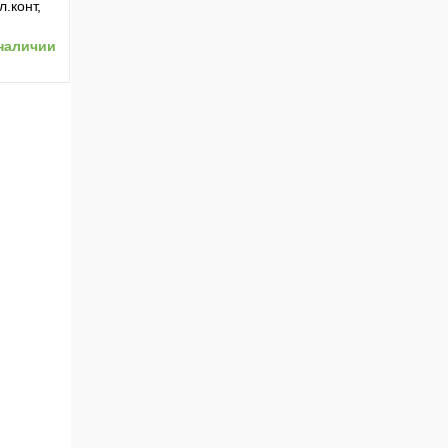
.конт,
наличии
ению