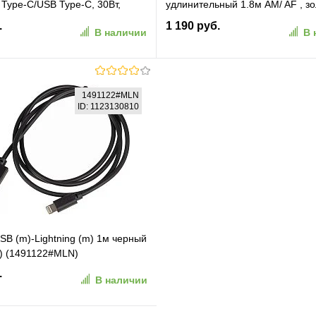
 Type-C/USB Type-C, 30Вт,
удлинительный 1.8м AM/ AF , зол
7507)
2фер.фил. (87429)
.
1 190 руб.
В наличии
В 
В корзину
В корзину
1491122#MLN
ID: 1123130810
ранное
К сравнению
В избранное
К сравн
SB (m)-Lightning (m) 1м черный
) (1491122#MLN)
.
В наличии