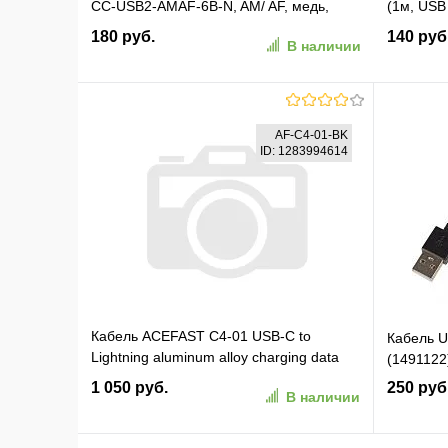
CC-USB2-AMAF-6B-N, AM/ AF, медь,
(1м, USB
серия Pro, 1.8м, черн, пакет
пакет) (8
180 руб.
140 руб
В наличии
В корзину
AF-C4-01-BK
ID: 1283994614
В избранное
К сравнению
В изб
Кабель ACEFAST C4-01 USB-C to
Кабель U
Lightning aluminum alloy charging data
(1491122
cable. Длина 1,8 м. Цвет: черный (AF-
1 050 руб.
250 руб
В наличии
C4-01-BK)