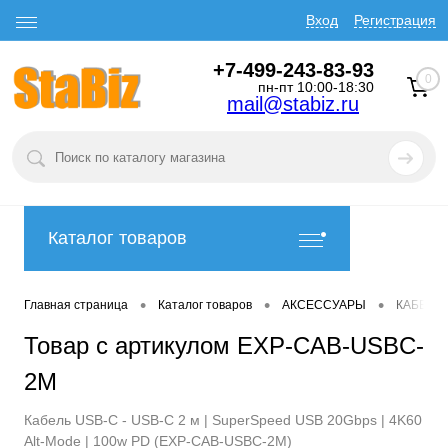
Вход
Регистрация
+7-499-243-83-93
0
пн-пт 10:00-18:30
mail@stabiz.ru
Каталог товаров
•
•
•
Главная страница
Каталог товаров
АКСЕССУАРЫ
КАБЕЛИ
Товар с артикулом EXP-CAB-USBC-
2M
Кабель USB-C - USB-C 2 м | SuperSpeed USB 20Gbps | 4K60
Alt-Mode | 100w PD (EXP-CAB-USBC-2M)