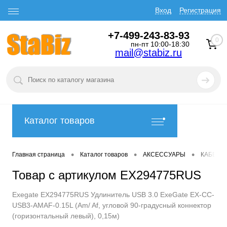
Вход
Регистрация
+7-499-243-83-93
0
пн-пт 10:00-18:30
mail@stabiz.ru
Каталог товаров
•
•
•
Главная страница
Каталог товаров
АКСЕССУАРЫ
КАБЕЛИ
Товар с артикулом EX294775RUS
Exegate EX294775RUS Удлинитель USB 3.0 ExeGate EX-CC-
USB3-AMAF-0.15L (Am/ Af, угловой 90-градусный коннектор
(горизонтальный левый), 0,15м)