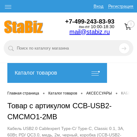
Вход
Регистрация
+7-499-243-83-93
0
пн-пт 10:00-18:30
mail@stabiz.ru
Каталог товаров
•
•
•
Главная страница
Каталог товаров
АКСЕССУАРЫ
КАБЕЛИ
Товар с артикулом CCB-USB2-
CMCMO1-2MB
Кабель USB2.0 Cablexpert Type-C/ Type-C, Classic 0.1, 3A,
60Вт, PD/ QC3.0, медь, 2м, черный, коробка (CCB-USB2-