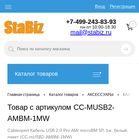
Вход
Регистрация
+7-499-243-83-93
0
пн-пт 10:00-18:30
mail@stabiz.ru
Каталог товаров
•
•
•
Главная страница
Каталог товаров
АКСЕССУАРЫ
КАБЕЛИ
Товар с артикулом CC-MUSB2-
AMBM-1MW
Cablexpert Кабель USB 2.0 Pro AM/ microBM 5P, 1м, белый,
пакет (CC-mUSB2-AMBM-1MW)