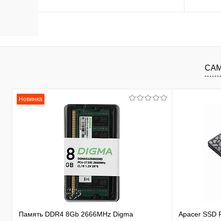
В корзину
В избранное
К сравнению
В изб
САМ
Новинка
Память DDR4 8Gb 2666MHz Digma
Apacer SSD