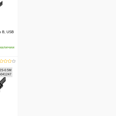
o B, USB
наличии
2S-0.5M
75041247
ению