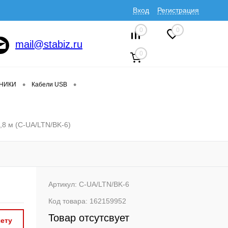
Вход
Регистрация
0
0
mail@stabiz.ru
0
•
•
ДНИКИ
Кабели USB
,8 м (C-UA/LTN/BK-6)
Артикул:
C-UA/LTN/BK-6
Код товара:
162159952
Товар отсутсвует
ету