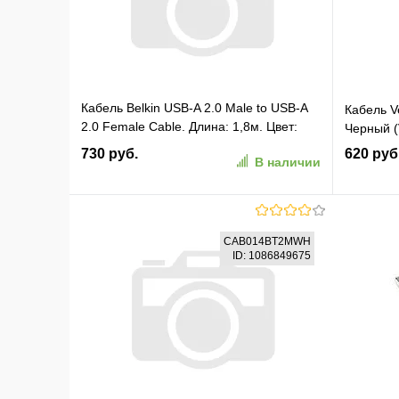
Кабель Belkin USB-A 2.0 Male to USB-A
Кабель V
2.0 Female Cable. Длина: 1,8м. Цвет:
Черный (
черный (F3U153BT1.8M)
730 руб.
620 руб
В наличии
В корзину
CAB014BT2MWH
ID: 1086849675
В избранное
К сравнению
В изб