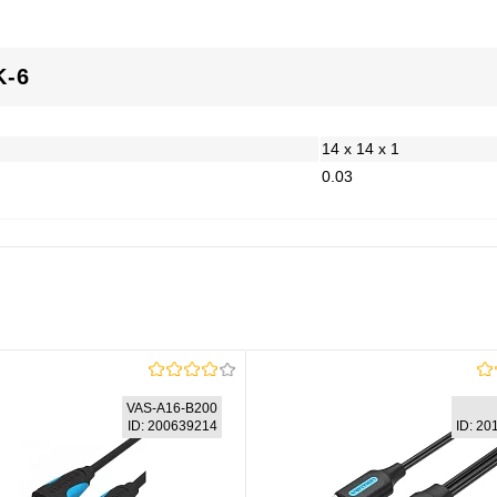
K-6
14 x 14 x 1
0.03
VAS-A16-B200
ID: 200639214
ID: 2