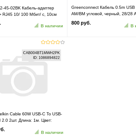
Greenconnect Кабель 0.5m USB 
A2-45-02BK Кабель-адаптер
AM/BM угловой, черный, 28/28 
> RJ45 10/ 100 Мбит/ с, 10см
экран, армированный, морозос
.
800 руб.
В наличии
В 
(GCR-UPC3M2-BB2S-0.5M)
В корзину
В корзину
CAB004BT1MWH2PK
ID: 1086894822
ранное
К сравнению
В избранное
К сравн
elkin Cable 60W USB-C To USB-
 2.0 2шт. Длина: 1м. Цвет:
CAB004BT1MWH2PK)
уб.
В наличии