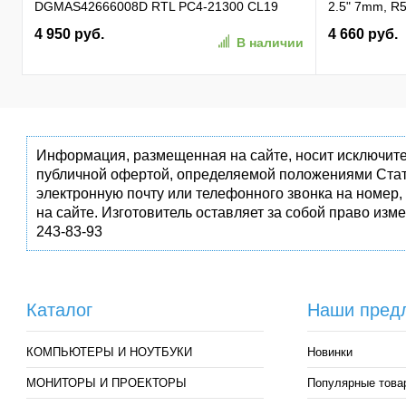
DGMAS42666008D RTL PC4-21300 CL19
2.5" 7mm, R5
SO-DIMM 260-pin 1.2В dual rank Ret
81K/ 74K, M
4 950 руб.
4 660 руб.
В наличии
(AP256GAS3
Информация, размещенная на сайте, носит исключите
публичной офертой, определяемой положениями Стат
электронную почту или телефонного звонка на номер,
на сайте. Изготовитель оставляет за собой право изм
243-83-93
Каталог
Наши пред
КОМПЬЮТЕРЫ И НОУТБУКИ
Новинки
МОНИТОРЫ И ПРОЕКТОРЫ
Популярные това