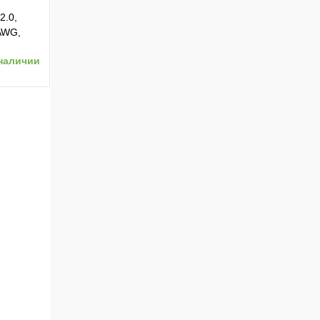
2.0,
AWG,
тойкий
наличии
ению