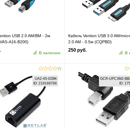
ention USB 2.0 AM/BM - 2м.
Кабель Vention USB 3.0 AM/micr
VAS-A16-B200)
2.0 AM - 0.5м (CQPBD)
.
250 руб.
В наличии
В 
В корзину
В корзину
UA2-45-02BK
GCR-UPC3M2-BB
ID: 219168766
ID: 1
ранное
К сравнению
В избранное
К сравн