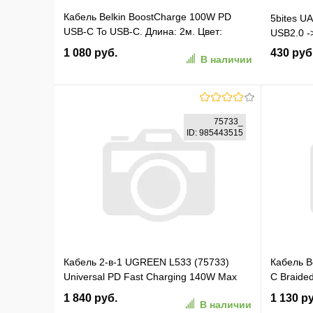
Кабель Belkin BoostCharge 100W PD
5bites U
USB-C To USB-C. Длина: 2м. Цвет:
USB2.0 -
белый (CAB014BT2MWH)
1 080 руб.
430 руб
В наличии
В корзину
75733_
ID: 985443515
В избранное
К сравнению
В изб
Кабель 2-в-1 UGREEN L533 (75733)
Кабель B
Universal PD Fast Charging 140W Max
C Braided
Cable 2-in-1 USB-C. Длина: 2м. Цвет:
белый (
1 840 руб.
1 130 р
В наличии
серый космос (75733_)