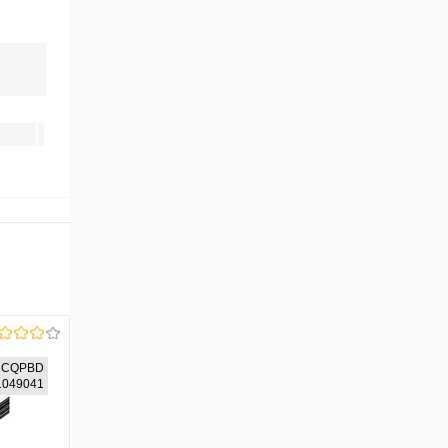
CQPBD
01049041