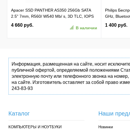
Apacer SSD PANTHER AS350 256Gb SATA
Philips Бес
2.5" 7mm, R560/ W540 Mb/ s, 3D TLC, IOPS
GHz, Bluetoot
81K/ 74K, MTBF 1,5M, 180TBW,
бесшумная Ч
4 660 руб.
1 400 руб.
В наличии
(AP256GAS350-1)
(SPK7407B/0
Информация, размещенная на сайте, носит исключите
публичной офертой, определяемой положениями Стат
электронную почту или телефонного звонка на номер,
на сайте. Изготовитель оставляет за собой право изм
243-83-93
Каталог
Наши пред
КОМПЬЮТЕРЫ И НОУТБУКИ
Новинки