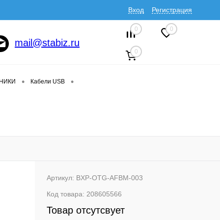
Вход
Регистрация
0
0
mail@stabiz.ru
0
•
•
ДНИКИ
Кабели USB
Артикул:
BXP-OTG-AFBM-003
Код товара:
208605566
Товар отсутсвует