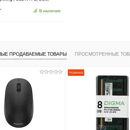
ACD-U922-P5W)
.
В наличии
В корзину
ранное
К сравнению
ЫЕ ПРОДАВАЕМЫЕ ТОВАРЫ
ПРОСМОТРЕННЫЕ ТОВ
Новинка