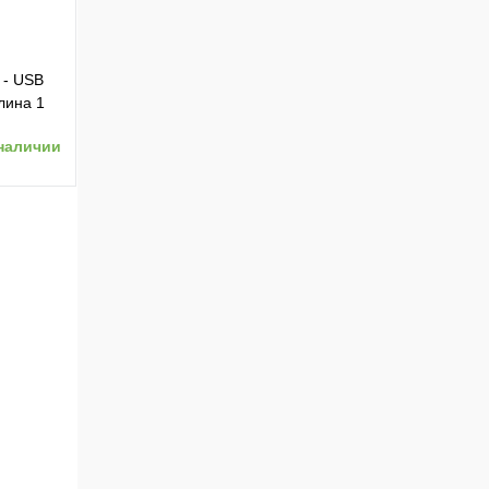
 - USB
лина 1
наличии
ению