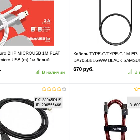
Buro BHP MICROUSB 1M FLAT
Кабель TYPE-C/TYPE-C 1M EP-
micro USB (m) 1м белый
DA705BBEGWW BLACK SAMSU
.
670 руб.
В наличии
В 
В корзину
В корзину
EX138945RUS
ID: 206555468
ID: 6
ранное
К сравнению
В избранное
К сравн