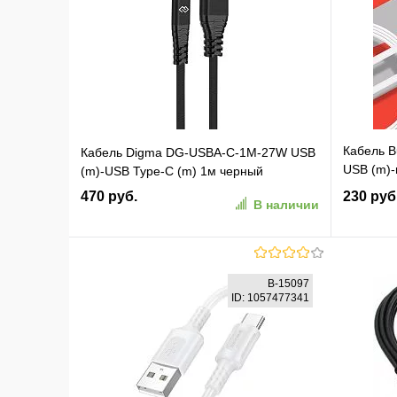
Кабель 
Кабель Digma DG-USBA-С-1M-27W USB
USB (m)-
(m)-USB Type-C (m) 1м черный
плоский
470 руб.
230 руб
В наличии
В корзину
B-15097
ID: 1057477341
В избранное
К сравнению
В изб