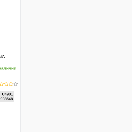
NG
наличии
U4901
00938648
ению