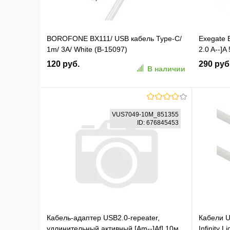
BOROFONE BX111/ USB кабель Type-C/
Exegate
1m/ 3A/ White (B-15097)
2.0 A--]A
120 руб.
290 руб
В наличии
В корзину
VUS7049-10M_851355
ID: 676845453
В избранное
К сравнению
В изб
Кабель-адаптер USB2.0-repeater,
Кабели 
удлинительный активный [Am--]Af] 10м
Infinity 