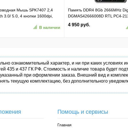
проводная Мышь SPK7407 2,4
Память DDR4 8Gb 2666MHz Di
h 3.0/ 5.0, 4 кнопки 1600dpi,
DGMAS42666008D RTL PC4-21
ёрный (SPK7407B/ 01)
SO-DIMM 260-pin 1.2В dual rank
4 950 руб.
В наличии
1)
льно ознакомительный характер, и ни при каких условиях
ей 435 и 437 ГК РФ. Стоимость и наличие товара будет п
 указанный при оформлении заказа. Внешний вид и комплек
енять текущую комплектацию, без дополнительного уведомле
ложения
Помощь и сервисы
Главная