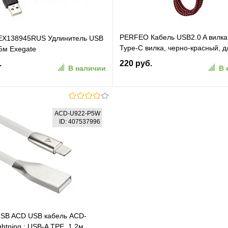
PERFEO Кабель USB2.0 A вилка
 EX138945RUS Удлинитель USB
Type-C вилка, черно-красный, д
 5м Exegate
м. (U4901)
.
220 руб.
В наличии
В 
В корзину
В корзину
ACD-U922-P5W
ID: 407537996
ранное
К сравнению
В избранное
К сравн
USB ACD USB кабель ACD-
Lightning ; USB-A TPE, 1.2м,