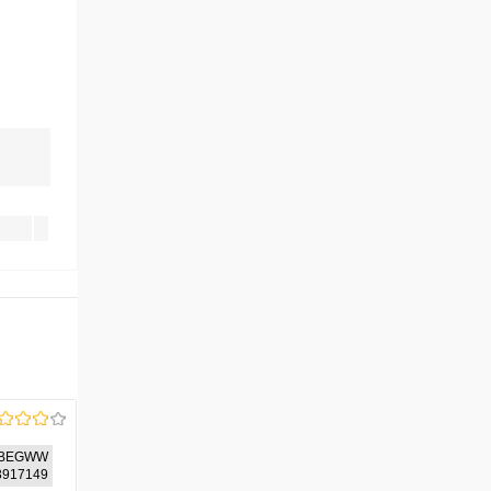
BBEGWW
93917149