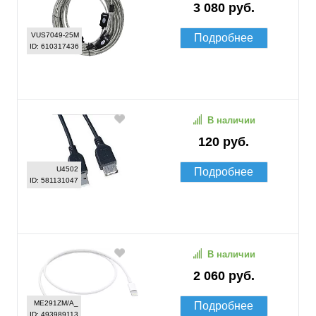
3 080 руб.
VUS7049-25M
Подробнее
ID: 610317436
В наличии
120 руб.
U4502
Подробнее
ID: 581131047
В наличии
2 060 руб.
ME291ZM/A_
Подробнее
ID: 493989113