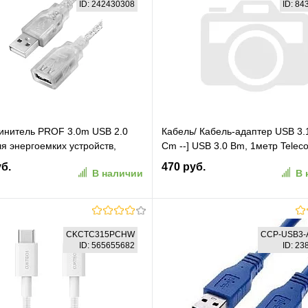
ID: 242430308
ID: 8
инитель PROF 3.0m USB 2.0
Кабель/ Кабель-адаптер USB 3.
я энергоемких устройств,
Cm --] USB 3.0 Bm, 1метр Telec
ый, ферритовые кольца, экран,
[TUS711-1M]
уб.
470 руб.
В наличии
В 
нный, морозостойкий (GCR-
В корзину
В корзину
CKCTC315PCHW
CCP-USB3-
ID: 565655682
ID: 2
ранное
К сравнению
В избранное
К сравн