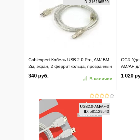
ID: 316186520
Cablexpert Кабель USB 2.0 Pro, AM/ BM,
GCR Удл
2м, экран, 2 феррит.кольца, прозрачный
AM/AF дл
(CCF-USB2-AMBM-TR-2M)
прозрачн
340 руб.
1 020 р
В наличии
армирова
51048)
В корзину
USB2.0-AM/AF-3
ID: 581129543
В избранное
К сравнению
В изб