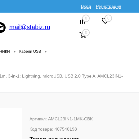
Вход
Регистрация
0
0
mail@stabiz.ru
0
•
•
ДНИКИ
Кабели USB
 3-in-1: Lightning, microUSB, USB 2.0 Type A, AMCL23IN1-
Артикул:
AMCL23IN1-1MK-CBK
Код товара:
407540198