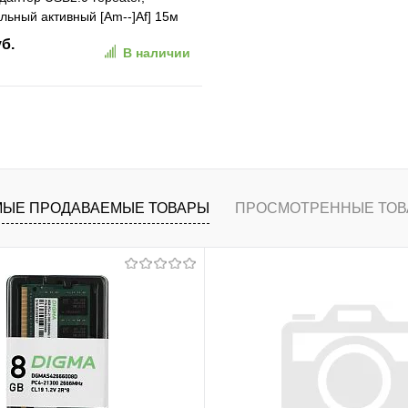
льный активный [Am--]Af] 15м
US7049] (VUS7049-
уб.
В наличии
362)
В корзину
ранное
К сравнению
ЫЕ ПРОДАВАЕМЫЕ ТОВАРЫ
ПРОСМОТРЕННЫЕ ТОВ