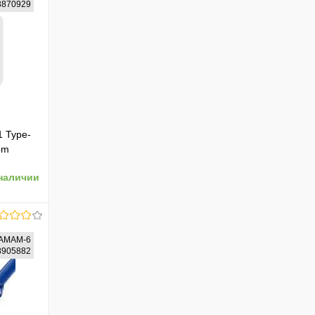
43870929
1 Type-
om
наличии
AMAM-6
38905882
ению