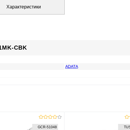
Характеристики
1MK-CBK
ADATA
GCR-51048
TU