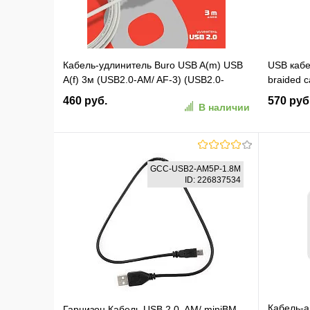
Кабель-удлинитель Buro USB A(m) USB
USB кабе
A(f) 3м (USB2.0-AM/ AF-3) (USB2.0-
braided 
AM/AF-3)
white (
460 руб.
570 руб
В наличии
В корзину
GCC-USB2-AM5P-1.8M
ID: 226837534
В избранное
К сравнению
В изб
Кабель-а
Гарнизон Кабель USB 2.0, AM/ miniBM