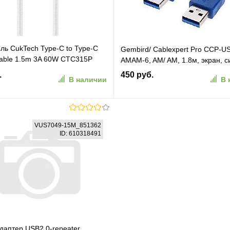
ль CukTech Type-C to Type-C
Gembird/ Cablexpert Pro CCP-U
cable 1.5m 3A 60W CTC315P
AMAM-6, AM/ AM, 1.8м, экран, с
CKCTC315PCHW)
.
450 руб.
В наличии
В 
В корзину
В корзину
VUS7049-15M_851362
ID: 610318491
ранное
К сравнению
В избранное
К сравн
даптер USB2.0-repeater,