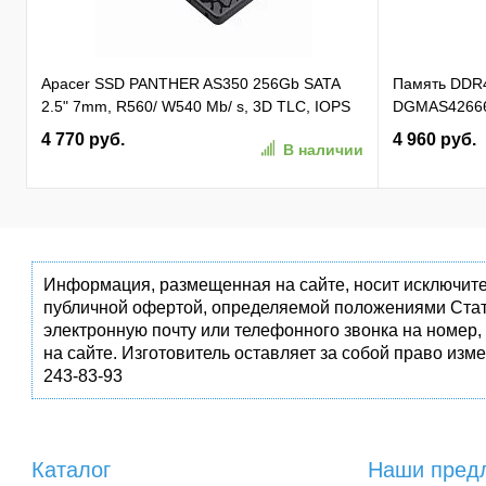
Apacer SSD PANTHER AS350 256Gb SATA
Память DDR
2.5" 7mm, R560/ W540 Mb/ s, 3D TLC, IOPS
DGMAS42666
81K/ 74K, MTBF 1,5M, 180TBW,
SO-DIMM 260-
4 770 руб.
4 960 руб.
В наличии
(AP256GAS350-1)
Информация, размещенная на сайте, носит исключите
публичной офертой, определяемой положениями Стат
электронную почту или телефонного звонка на номер,
на сайте. Изготовитель оставляет за собой право изм
243-83-93
Каталог
Наши пред