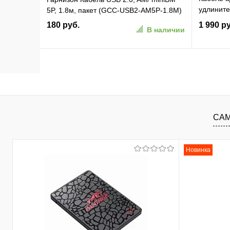
удлините
5P, 1.8м, пакет (GCC-USB2-AM5P-1.8M)
VCOM [V
180 руб.
1 990 р
В наличии
15M_851
В корзину
В избранное
К сравнению
В изб
САМ
Новинка