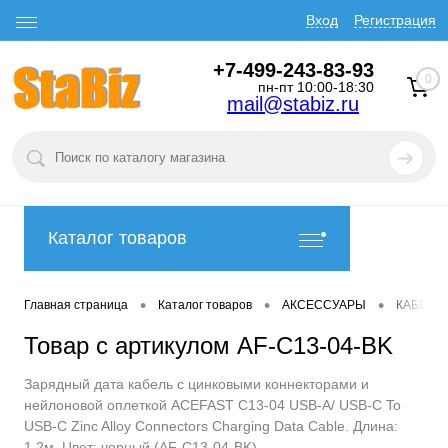
Вход
Регистрация
+7-499-243-83-93
0
пн-пт 10:00-18:30
mail@stabiz.ru
Каталог товаров
•
•
•
Главная страница
Каталог товаров
АКСЕССУАРЫ
КАБЕЛИ
Товар с артикулом AF-C13-04-BK
Зарядный дата кабель с цинковыми коннекторами и
нейлоновой оплеткой ACEFAST C13-04 USB-A/ USB-C To
USB-C Zinc Alloy Connectors Charging Data Cable. Длина:
1,2м. Цвет: черный (AF-C13-04-BK)