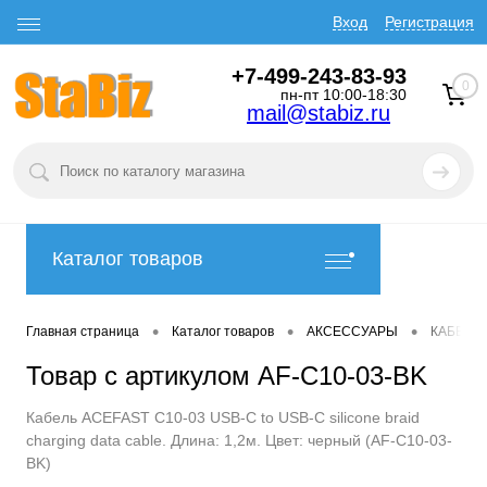
Вход
Регистрация
+7-499-243-83-93
0
пн-пт 10:00-18:30
mail@stabiz.ru
Каталог товаров
•
•
•
Главная страница
Каталог товаров
АКСЕССУАРЫ
КАБЕЛИ
Товар с артикулом AF-C10-03-BK
Кабель ACEFAST C10-03 USB-C to USB-C silicone braid
charging data cable. Длина: 1,2м. Цвет: черный (AF-C10-03-
BK)